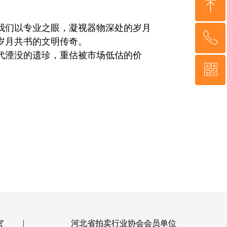
ꁸ
我们以专业之眼，凝视器物深处的岁月
ꂅ
回到顶部
岁月共书的文明传奇。
代湮没的遗珍，重估被市场低估的价
ꀥ
19833606198
小程序二维码
官
河北省拍卖行业协会会员单位