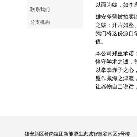
以面为皴，如李
联系我们
雄安斧劈皴拍卖
分支机构
之皴：开片如壑
我们将这份源自
值。
本公司郑重承诺
恪守学术之诚，
以拳拳赤子之心
愿作藏海之津渡
让器物自己说话
雄安新区昝岗组团新能源生态城智慧谷南区5号楼