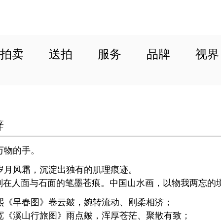
拍卖
送拍
服务
品牌
视界
辞
万物的手。
岁月风霜，沉淀出独有的肌理痕迹。
镌刻在人面与石面的笔墨苍痕。中国山水画，以物我两忘的
熙《早春图》卷云皴，婉转流动、刚柔相济；
宽《溪山行旅图》雨点皴，浑厚苍茫、聚散有致；