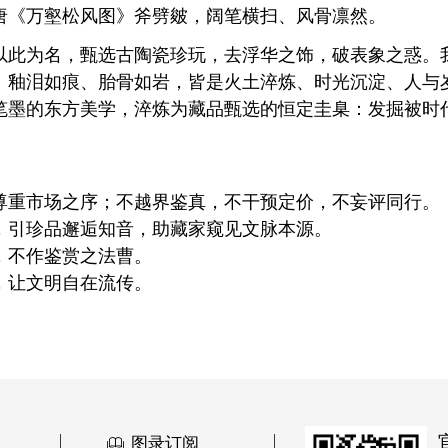
唐《万壑松风图》斧劈皴，阔笔横扫、风骨凛然。
以此为名，甄选古陶瓷珍玩，去浮华之饰，破表象之惑。
、釉泪如痕、胎骨如岩，皆是火土淬炼、时光沉淀、人与
笔墨的东方美学，淬炼为藏品甄选的恒定圭臬：发掘被时
：
尊重市场之序；不越界鉴真，不干预定价，不妄评同行。
，引珍品邂逅知音，助藏家窥见文脉本源。
，不作鉴赏之法曹。
，让文明自在流传。
图录订阅
ꁡ