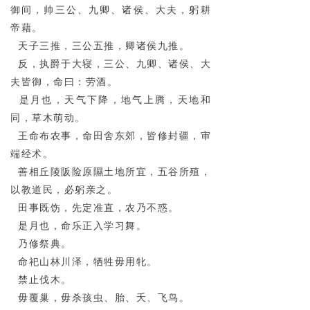
御间，帅三公、九卿、诸侯、大夫，躬耕
帝藉。
天子三推，三公五推，卿诸侯九推。
反，执爵于大寝，三公、九卿、诸侯、大
夫皆御，命曰：劳酒。
是月也，天气下降，地气上腾，天地和
同，草木萌动。
王命布农事，命田舍东郊，皆修封疆，审
端经术。
善相丘陵阪险原隰土地所宜，五谷所殖，
以教道民，必躬亲之。
田事既饬，先定准直，农乃不惑。
是月也，命乐正入学习舞。
乃修祭典。
命祀山林川泽，牺牲毋用牝。
禁止伐木。
毋覆巢，毋杀孩虫、胎、夭、飞鸟。