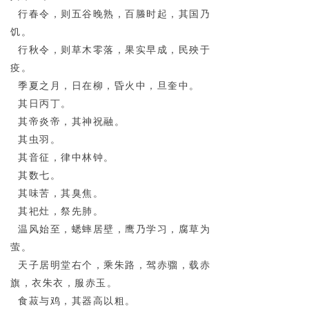
行春令，则五谷晚熟，百螣时起，其国乃
饥。
行秋令，则草木零落，果实早成，民殃于
疫。
季夏之月，日在柳，昏火中，旦奎中。
其日丙丁。
其帝炎帝，其神祝融。
其虫羽。
其音征，律中林钟。
其数七。
其味苦，其臭焦。
其祀灶，祭先肺。
温风始至，蟋蟀居壁，鹰乃学习，腐草为
萤。
天子居明堂右个，乘朱路，驾赤骝，载赤
旗，衣朱衣，服赤玉。
食菽与鸡，其器高以粗。