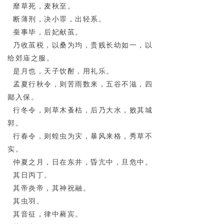
靡草死，麦秋至。
断薄刑，决小罪，出轻系。
蚕事毕，后妃献茧。
乃收茧税，以桑为均，贵贱长幼如一，以
给郊庙之服。
是月也，天子饮酎，用礼乐。
孟夏行秋令，则苦雨数来，五谷不滋，四
鄙入保。
行冬令，则草木蚤枯，后乃大水，败其城
郭。
行春令，则蝗虫为灾，暴风来格，秀草不
实。
仲夏之月，日在东井，昏亢中，旦危中。
其日丙丁。
其帝炎帝，其神祝融。
其虫羽。
其音征，律中蕤宾。