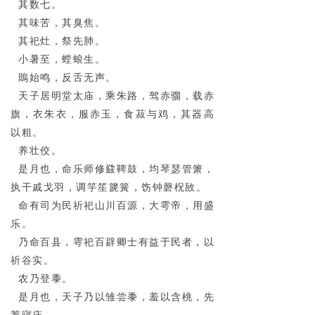
其数七。
其味苦，其臭焦。
其祀灶，祭先肺。
小暑至，螳蜋生。
鵙始鸣，反舌无声。
天子居明堂太庙，乘朱路，驾赤骝，载赤
旗，衣朱衣，服赤玉，食菽与鸡，其器高
以粗。
养壮佼。
是月也，命乐师修鼗鞞鼓，均琴瑟管箫，
执干戚戈羽，调竽笙篪簧，饬钟磬柷敔。
命有司为民祈祀山川百源，大雩帝，用盛
乐。
乃命百县，雩祀百辟卿士有益于民者，以
祈谷实。
农乃登黍。
是月也，天子乃以雏尝黍，羞以含桃，先