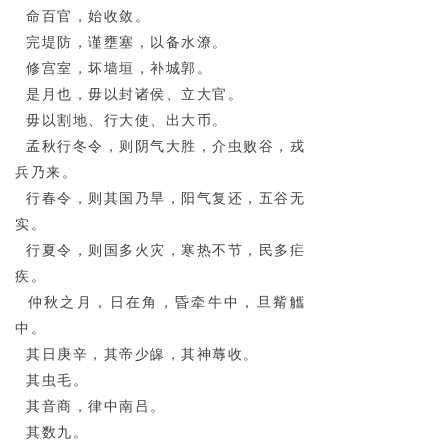
命百官，始收敛。
完堤防，谨壅塞，以备水潦。
修宫室，坏墙垣，补城郭。
是月也，毋以封诸侯、立大官。
毋以割地、行大使、出大币。
孟秋行冬令，则阴气大胜，介虫败谷，戎
兵乃来。
行春令，则其国乃旱，阳气复还，五谷无
实。
行夏令，则国多火灾，寒热不节，民多疟
疾。
仲秋之月，日在角，昏牵牛中，旦觜觿
中。
其日庚辛，其帝少皞，其神蓐收。
其虫毛。
其音商，律中南吕。
其数九。