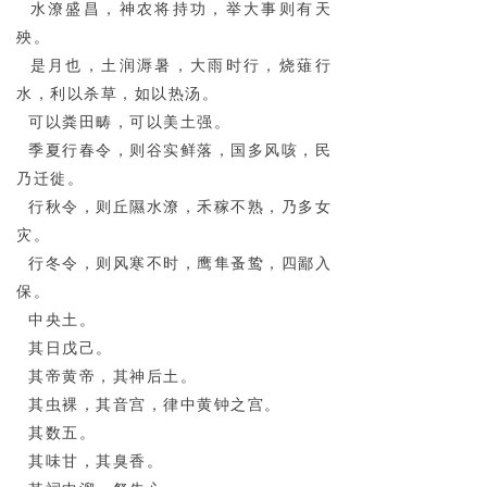
水潦盛昌，神农将持功，举大事则有天
殃。
是月也，土润溽暑，大雨时行，烧薙行
水，利以杀草，如以热汤。
可以粪田畴，可以美土强。
季夏行春令，则谷实鲜落，国多风咳，民
乃迁徙。
行秋令，则丘隰水潦，禾稼不熟，乃多女
灾。
行冬令，则风寒不时，鹰隼蚤鸷，四鄙入
保。
中央土。
其日戊己。
其帝黄帝，其神后土。
其虫裸，其音宫，律中黄钟之宫。
其数五。
其味甘，其臭香。