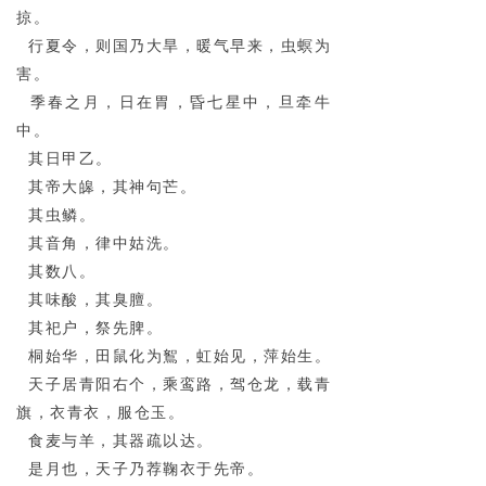
掠。
行夏令，则国乃大旱，暖气早来，虫螟为
害。
季春之月，日在胃，昏七星中，旦牵牛
中。
其日甲乙。
其帝大皞，其神句芒。
其虫鳞。
其音角，律中姑洗。
其数八。
其味酸，其臭膻。
其祀户，祭先脾。
桐始华，田鼠化为鴽，虹始见，萍始生。
天子居青阳右个，乘鸾路，驾仓龙，载青
旗，衣青衣，服仓玉。
食麦与羊，其器疏以达。
是月也，天子乃荐鞠衣于先帝。