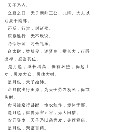
天子乃齐。
立夏之日，天子亲帅三公、九卿、大夫以
迎夏于南郊。
还反，行赏，封诸侯。
庆赐遂行，无不欣说。
乃命乐师，习合礼乐。
命太尉，赞桀俊，遂贤良，举长大，行爵
出禄，必当其位。
是月也，继长增高，毋有坏堕，毋起土
功，毋发大众，毋伐大树。
是月也，天子始絺。
命野虞出行田原，为天子劳农劝民，毋或
失时。
命司徒巡行县鄙，命农勉作，毋休于都。
是月也，驱兽毋害五谷，毋大田猎。
农乃登麦，天子乃以彘尝麦，先荐寝庙。
是月也，聚畜百药。