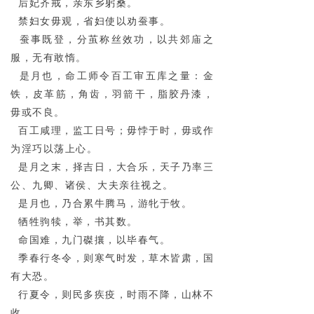
后妃齐戒，亲东乡躬桑。
禁妇女毋观，省妇使以劝蚕事。
蚕事既登，分茧称丝效功，以共郊庙之
服，无有敢惰。
是月也，命工师令百工审五库之量：金
铁，皮革筋，角齿，羽箭干，脂胶丹漆，
毋或不良。
百工咸理，监工日号；毋悖于时，毋或作
为淫巧以荡上心。
是月之末，择吉日，大合乐，天子乃率三
公、九卿、诸侯、大夫亲往视之。
是月也，乃合累牛腾马，游牝于牧。
牺牲驹犊，举，书其数。
命国难，九门磔攘，以毕春气。
季春行冬令，则寒气时发，草木皆肃，国
有大恐。
行夏令，则民多疾疫，时雨不降，山林不
收。