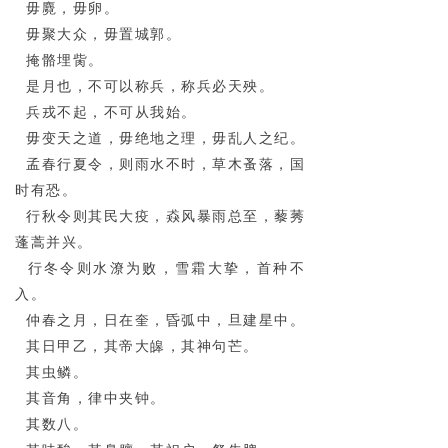
毋麑，毋卵。
毋聚大众，毋置城郭。
掩骼埋胔。
是月也，不可以称兵，称兵必天殃。
兵戎不起，不可从我始。
毋变天之道，毋绝地之理，毋乱人之纪。
孟春行夏令，则雨水不时，草木蚤落，国
时有恐。
行秋令则其民大疫，猋风暴雨总至，藜莠
蓬蒿并兴。
行冬令则水潦为败，雪霜大挚，首种不
入。
仲春之月，日在奎，昏弧中，旦建星中。
其日甲乙，其帝大皞，其神句芒。
其虫鳞。
其音角，律中夹钟。
其数八。