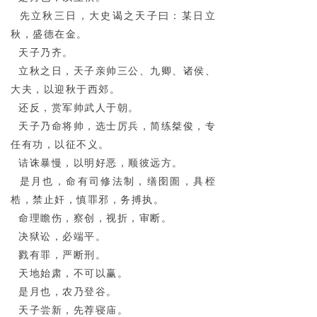
先立秋三日，大史谒之天子曰：某日立
秋，盛德在金。
天子乃齐。
立秋之日，天子亲帅三公、九卿、诸侯、
大夫，以迎秋于西郊。
还反，赏军帅武人于朝。
天子乃命将帅，选士厉兵，简练桀俊，专
任有功，以征不义。
诘诛暴慢，以明好恶，顺彼远方。
是月也，命有司修法制，缮囹圄，具桎
梏，禁止奸，慎罪邪，务搏执。
命理瞻伤，察创，视折，审断。
决狱讼，必端平。
戮有罪，严断刑。
天地始肃，不可以赢。
是月也，农乃登谷。
天子尝新，先荐寝庙。