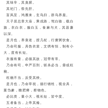
其味辛，其臭腥。
其祀门，祭先肝。
盲风至，鸿雁来，玄鸟归，群鸟养羞。
天子居总章大庙，乘戎路，驾白骆，载白
旗，衣白衣，服白玉，食麻与犬，其器廉
以深。
是月也，养衰老，授几杖，行糜粥饮食。
乃命司服，具饬衣裳，文绣有恒，制有小
大，度有长短。
衣服有量，必循其故，冠带有常。
乃命有司，申严百刑，斩杀必当，毋或枉
桡。
枉桡不当，反受其殃。
是月也，乃命宰祝，循行牺牲，视全具，
案刍豢，瞻肥瘠，察物色。
必比类，量小大，视长短，皆中度。
五者备当，上帝其飨。