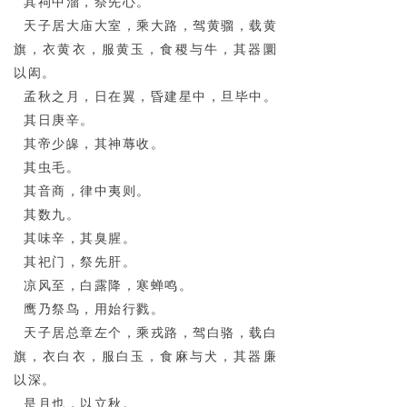
其祠中溜，祭先心。
天子居大庙大室，乘大路，驾黄骝，载黄
旗，衣黄衣，服黄玉，食稷与牛，其器圜
以闳。
孟秋之月，日在翼，昏建星中，旦毕中。
其日庚辛。
其帝少皞，其神蓐收。
其虫毛。
其音商，律中夷则。
其数九。
其味辛，其臭腥。
其祀门，祭先肝。
凉风至，白露降，寒蝉鸣。
鹰乃祭鸟，用始行戮。
天子居总章左个，乘戎路，驾白骆，载白
旗，衣白衣，服白玉，食麻与犬，其器廉
以深。
是月也，以立秋。