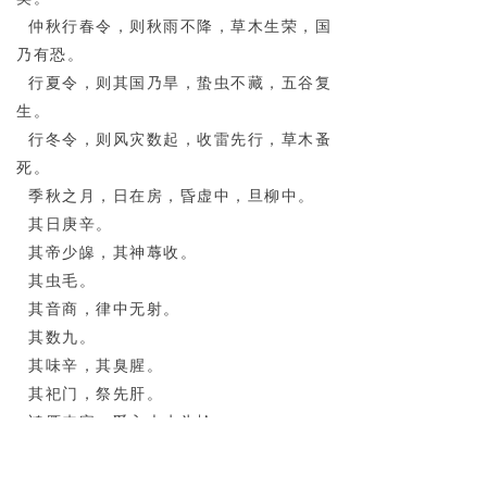
仲秋行春令，则秋雨不降，草木生荣，国
乃有恐。
行夏令，则其国乃旱，蛰虫不藏，五谷复
生。
行冬令，则风灾数起，收雷先行，草木蚤
死。
季秋之月，日在房，昏虚中，旦柳中。
其日庚辛。
其帝少皞，其神蓐收。
其虫毛。
其音商，律中无射。
其数九。
其味辛，其臭腥。
其祀门，祭先肝。
鸿雁来宾，爵入大水为蛤。
鞠有黄华，豺乃祭兽戮禽。
天子居总章右个，乘戎路，驾白骆，载白