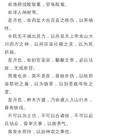
命渔师伐蛟取鼍，登龟取鼋。
命泽人纳材苇。
是月也，命四监大合百县之秩刍，以养牺
牲。
令民无不咸出其力，以共皇天上帝名山大
川四方之神，以祠宗庙社稷之灵，以为民
祈福。
是月也，命妇官染采，黼黻文章，必以法
故，无或差贷。
黑黄仓赤，莫不质良，毋敢诈伪，以给郊
庙祭祀之服，以为旗章，以别贵贱等给之
度。
是月也，树木方盛，乃命虞人入山行木，
毋有斩伐。
不可以兴土功，不可以合诸侯，不可以起
兵动众，毋举大事，以摇养气。
毋发令而待，以妨神农之事也。