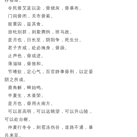
荐寝庙。
令民毋艾蓝以染，毋烧灰，毋暴布。
门闾毋闭，关市毋索。
挺重囚，益其食。
游牝别群，则絷腾驹，班马政。
是月也，日长至，阴阳争，死生分。
君子齐戒，处必掩身，毋躁。
止声色，毋或进。
薄滋味，毋致和。
节嗜欲，定心气，百官静事毋刑，以定晏
阴之所成。
鹿角解，蝉始鸣。
半夏生，木堇荣。
是月也，毋用火南方。
可以居高明，可以远眺望，可以升山陵，
可以处台榭。
仲夏行冬令，则雹冻伤谷，道路不通，暴
兵来至。