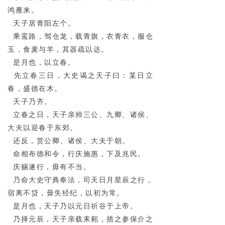
鸿雁来。
天子居青阳左个。
乘鸾路，驾仓龙，载青旗，衣青衣，服仓
玉，食麦与羊，其器疏以达。
是月也，以立春。
先立春三日，大史谒之天子曰：某日立
春，盛德在木。
天子乃齐。
立春之日，天子亲帅三公、九卿、诸侯、
大夫以迎春于东郊。
还反，赏公卿、诸侯、大夫于朝。
命相布德和令，行庆施惠，下及兆民。
庆赐遂行，毋有不当。
乃命大史守典奉法，司天日月星辰之行，
宿离不贷，毋失经纪，以初为常。
是月也，天子乃以元日祈谷于上帝。
乃择元辰，天子亲载耒耜，措之参保介之