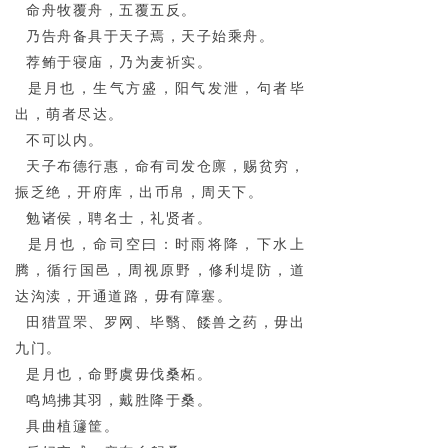
命舟牧覆舟，五覆五反。
乃告舟备具于天子焉，天子始乘舟。
荐鲔于寝庙，乃为麦祈实。
是月也，生气方盛，阳气发泄，句者毕
出，萌者尽达。
不可以内。
天子布德行惠，命有司发仓廪，赐贫穷，
振乏绝，开府库，出币帛，周天下。
勉诸侯，聘名士，礼贤者。
是月也，命司空曰：时雨将降，下水上
腾，循行国邑，周视原野，修利堤防，道
达沟渎，开通道路，毋有障塞。
田猎罝罘、罗网、毕翳、餧兽之药，毋出
九门。
是月也，命野虞毋伐桑柘。
鸣鸠拂其羽，戴胜降于桑。
具曲植籧筐。