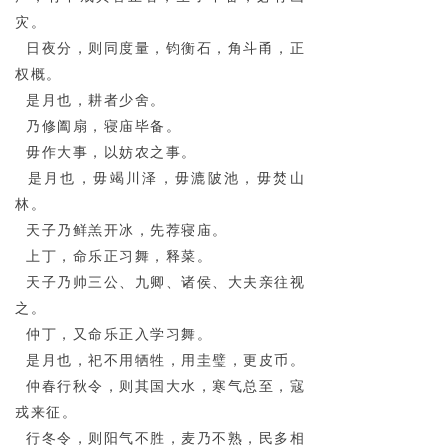
灾。
日夜分，则同度量，钧衡石，角斗甬，正
权概。
是月也，耕者少舍。
乃修阖扇，寝庙毕备。
毋作大事，以妨农之事。
是月也，毋竭川泽，毋漉陂池，毋焚山
林。
天子乃鲜羔开冰，先荐寝庙。
上丁，命乐正习舞，释菜。
天子乃帅三公、九卿、诸侯、大夫亲往视
之。
仲丁，又命乐正入学习舞。
是月也，祀不用牺牲，用圭璧，更皮币。
仲春行秋令，则其国大水，寒气总至，寇
戎来征。
行冬令，则阳气不胜，麦乃不熟，民多相