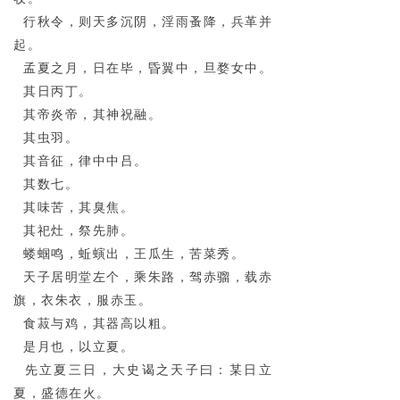
行秋令，则天多沉阴，淫雨蚤降，兵革并
起。
孟夏之月，日在毕，昏翼中，旦婺女中。
其日丙丁。
其帝炎帝，其神祝融。
其虫羽。
其音征，律中中吕。
其数七。
其味苦，其臭焦。
其祀灶，祭先肺。
蝼蝈鸣，蚯螾出，王瓜生，苦菜秀。
天子居明堂左个，乘朱路，驾赤骝，载赤
旗，衣朱衣，服赤玉。
食菽与鸡，其器高以粗。
是月也，以立夏。
先立夏三日，大史谒之天子曰：某日立
夏，盛德在火。