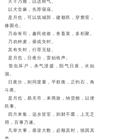
天子乃难，以达秋气。
以犬尝麻，先荐寝庙。
是月也，可以筑城郭，建都邑，穿窦窖，
修囷仓。
乃命有司，趣民收敛，务畜菜，多积聚。
乃劝种麦，毋或失时。
其有失时，行罪无疑。
是月也，日夜分，雷始收声。
蛰虫坏户，杀气浸盛，阳气日衰，水始
涸。
日夜分，则同度量，平权衡，正钧石，角
斗甬。
是月也，易关市，来商旅，纳货贿，以便
民事。
四方来集，远乡皆至，则财不匮，上无乏
用，百事乃遂。
凡举大事，毋逆大数，必顺其时，慎因其
类。