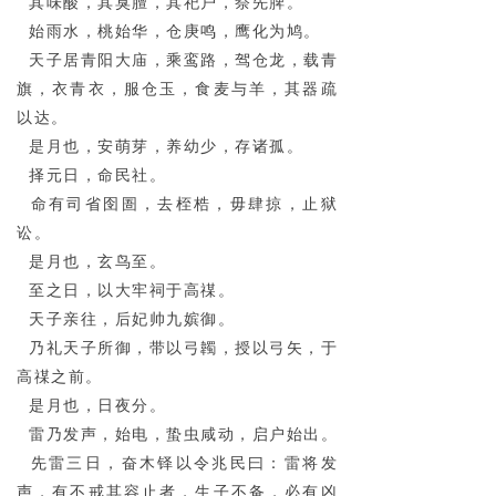
其味酸，其臭膻，其祀户，祭先脾。
始雨水，桃始华，仓庚鸣，鹰化为鸠。
天子居青阳大庙，乘鸾路，驾仓龙，载青
旗，衣青衣，服仓玉，食麦与羊，其器疏
以达。
是月也，安萌芽，养幼少，存诸孤。
择元日，命民社。
命有司省囹圄，去桎梏，毋肆掠，止狱
讼。
是月也，玄鸟至。
至之日，以大牢祠于高禖。
天子亲往，后妃帅九嫔御。
乃礼天子所御，带以弓韣，授以弓矢，于
高禖之前。
是月也，日夜分。
雷乃发声，始电，蛰虫咸动，启户始出。
先雷三日，奋木铎以令兆民曰：雷将发
声，有不戒其容止者，生子不备，必有凶