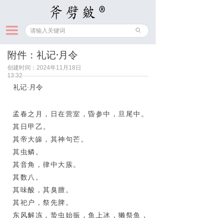
끀
ꄙ
附件：礼记·月令
创建时间：
2024年11月18日
13:32
礼记
·
月令
孟春之月，日在营室，昏参中，旦尾中。
其日甲乙。
其帝大皞，其神句芒。
其虫鳞。
其音角，律中大蔟。
其数八。
其味酸，其臭膻。
其祀户，祭先脾。
东风解冻，蛰虫始振，鱼上冰，獭祭鱼，