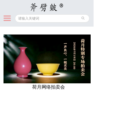
끀
ꄙ
荷月网络拍卖会