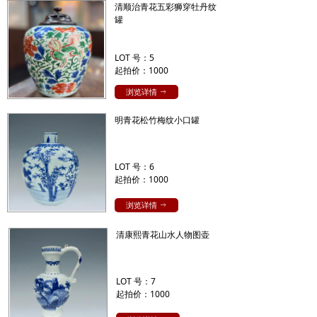
清顺治青花五彩狮穿牡丹纹
罐
LOT 号：5
起拍价：1000
浏览详情
ꁹ
明青花松竹梅纹小口罐
LOT 号：6
起拍价：1000
浏览详情
ꁹ
清康熙青花山水人物图壶
LOT 号：7
起拍价：1000