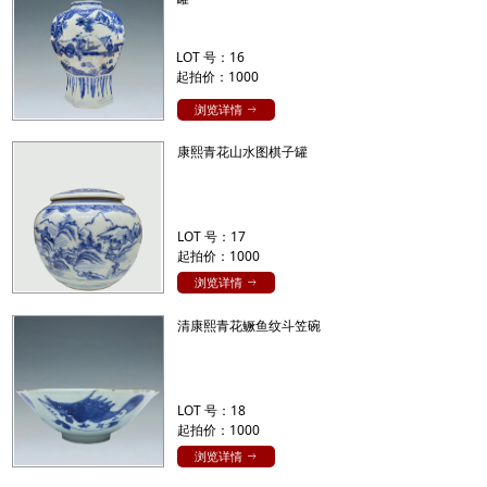
LOT 号：16
起拍价：1000
浏览详情
ꁹ
康熙青花山水图棋子罐
LOT 号：17
起拍价：1000
浏览详情
ꁹ
清康熙青花鳜鱼纹斗笠碗
LOT 号：18
起拍价：1000
浏览详情
ꁹ