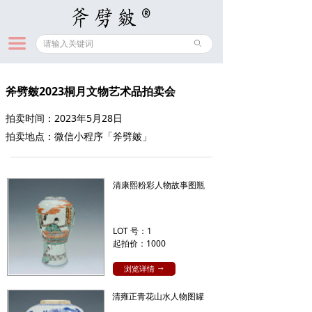
끀
ꄙ
斧劈皴2023桐月文物艺术品拍卖会
拍卖时间：2023年5月28日
拍卖地点：微信小程序「斧劈皴」
清康熙粉彩人物故事图瓶
LOT 号：1
起拍价：1000
浏览详情
ꁹ
清雍正青花山水人物图罐